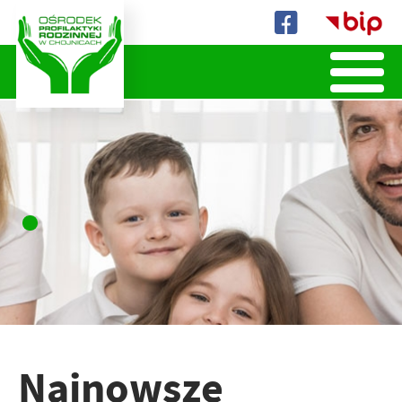
Biuletyn
Informacji
Publicznej
•
Najnowsze