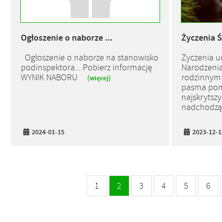
Ogłoszenie o naborze ...
Życzenia Ś
Ogłoszenie o naborze na stanowisko
Życzenia u
podinspektora... Pobierz informację
Narodzeni
WYNIK NABORU
rodzinnym 
(więcej)
pasma pomy
najskrytsz
nadchodzą
2024-01-15
2023-12-1
1
2
3
4
5
6