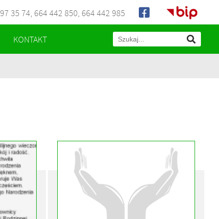
97 35 74
,
664 442 850
,
664 442 985
Biuletyn
KONTAKT
Informacji

Publicznej