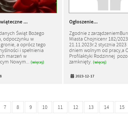
wiąteczne ...
Ogłoszenie...
danych Świąt Bożego
Zgodnie z zarządzeniemBur
a, odpoczynku w
Miasta Chojnicenr 182/2023
gronie, a oprócz tego
21.11.2023r.2 stycznia 2023 
ślności i spełnienia
dniem wolnym od pracy,a 
ych marzeń w
Profilaktyki Rodzinnej pozo
cym Nowym...
zamknięty.
(więcej)
(więcej)
8
2023-12-17
7
8
9
10
11
12
13
14
15