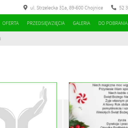
ul. Strzelecka 31a, 89-600 Chojnice
52 3
OFERTA
PRZEDSIĘWZIĘCIA
GALERIA
DO POBRANIA
i