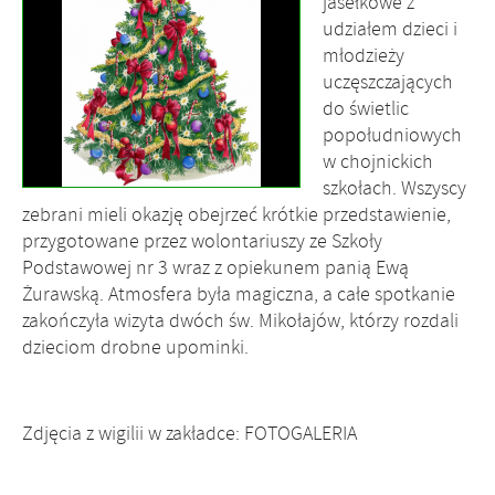
jasełkowe z
udziałem dzieci i
młodzieży
uczęszczających
do świetlic
popołudniowych
w chojnickich
szkołach. Wszyscy
zebrani mieli okazję obejrzeć krótkie przedstawienie,
przygotowane przez wolontariuszy ze Szkoły
Podstawowej nr 3 wraz z opiekunem panią Ewą
Żurawską. Atmosfera była magiczna, a całe spotkanie
zakończyła wizyta dwóch św. Mikołajów, którzy rozdali
dzieciom drobne upominki.
Zdjęcia z wigilii w zakładce: FOTOGALERIA