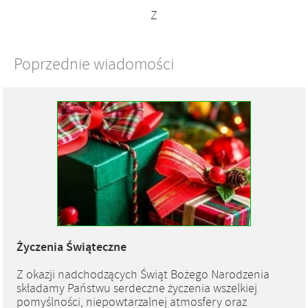
Z
Poprzednie wiadomości
Życzenia Świąteczne
Z okazji nadchodzących Świąt Bożego Narodzenia
składamy Państwu serdeczne życzenia wszelkiej
pomyślności, niepowtarzalnej atmosfery oraz